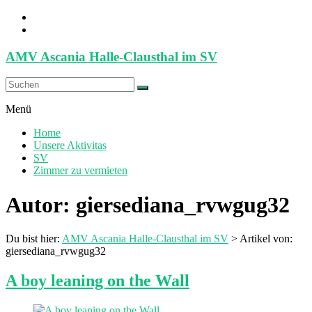
Zum
Inhalt
springen
AMV Ascania Halle-Clausthal im SV
Menü
Home
Unsere Aktivitas
SV
Zimmer zu vermieten
Autor:
giersediana_rvwgug32
Du bist hier:
AMV Ascania Halle-Clausthal im SV
>
Artikel von:
giersediana_rvwgug32
A boy leaning on the Wall