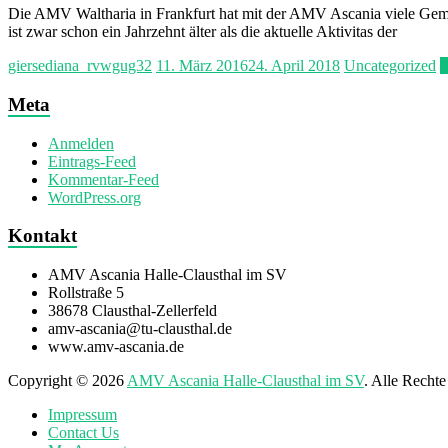
Die AMV Waltharia in Frankfurt hat mit der AMV Ascania viele Gemei
ist zwar schon ein Jahrzehnt älter als die aktuelle Aktivitas der
giersediana_rvwgug32
11. März 2016
24. April 2018
Uncategorized
W
Meta
Anmelden
Eintrags-Feed
Kommentar-Feed
WordPress.org
Kontakt
AMV Ascania Halle-Clausthal im SV
Rollstraße 5
38678 Clausthal-Zellerfeld
amv-ascania@tu-clausthal.de
www.amv-ascania.de
Copyright © 2026
AMV Ascania Halle-Clausthal im SV
. Alle Recht
Impressum
Contact Us